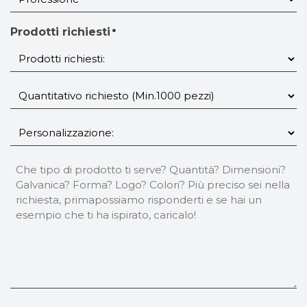
Titolo
*
Prodotti richiesti
*
Quantitativo
richiesto
*
Personalizzazione
*
Note