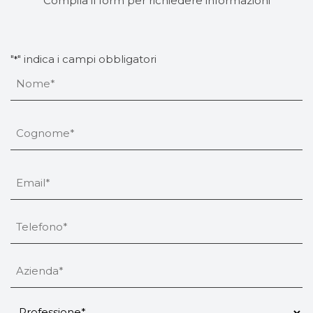
Compila il form per richiedere informazioni
"
" indica i campi obbligatori
*
Nome
*
Nome
Nome
*
Cognome
Email
*
Telefono
*
Azienda
*
Senza