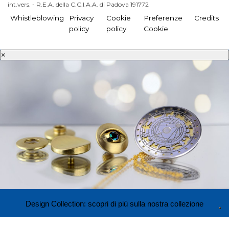
int.vers. - R.E.A. della C.C.I.A.A. di Padova 191772
Whistleblowing
Privacy
Cookie
Preferenze
Credits
policy
policy
Cookie
×
Design Collection: scopri di più sulla nostra collezione